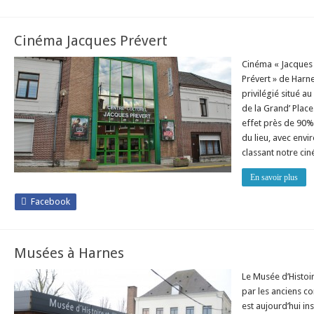
Cinéma Jacques Prévert
Cinéma « Jacques 
Prévert » de Harn
privilégié situé a
de la Grand’ Plac
effet près de 90%
du lieu, avec envi
classant notre c
En savoir plus
Facebook
Musées à Harnes
Le Musée d’Histoi
par les anciens c
est aujourd’hui in