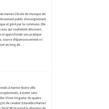
de Harnes L’école de musique de
blissement public d’enseignement
ique et géré par la commune. Elle
 ceux qui souhaitent découvrir,
re et approfondir une pratique
e, source d’épanouissement e t
tout au long de …
nnels à Harnes Notre ville
xceptionnels, à visiter sans
lier D’une longueur de quatre
nçon de cavalier Estevelles/Harnes
Terril 98 et prend la direction du