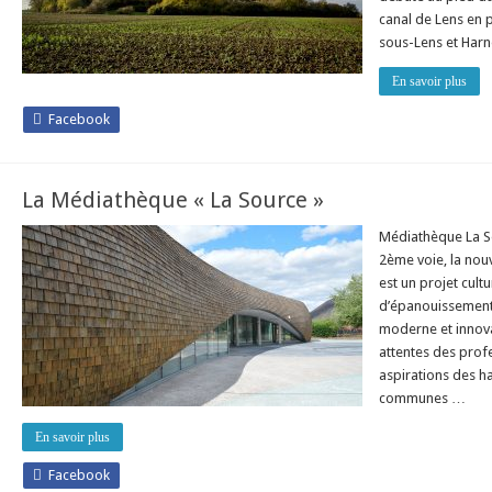
canal de Lens en 
sous-Lens et Har
En savoir plus
Facebook
La Médiathèque « La Source »
Médiathèque La So
2ème voie, la nou
est un projet cult
d’épanouissement
moderne et innovan
attentes des prof
aspirations des h
communes …
En savoir plus
Facebook