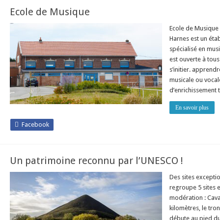
Ecole de Musique
Ecole de Musique 
Harnes est un éta
spécialisé en mus
est ouverte à tous
s’initier. apprend
musicale ou vocal
d’enrichissement 
En savoir plus
Facebook
Un patrimoine reconnu par l’UNESCO !
Des sites exceptio
regroupe 5 sites e
modération : Cava
kilomètres, le tro
débute au pied du 