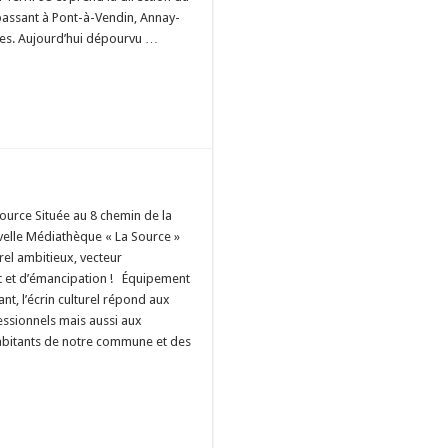
passant à Pont-à-Vendin, Annay-
nes. Aujourd’hui dépourvu …
urce Située au 8 chemin de la
velle Médiathèque « La Source »
urel ambitieux, vecteur
 et d’émancipation ! Équipement
t, l’écrin culturel répond aux
essionnels mais aussi aux
abitants de notre commune et des