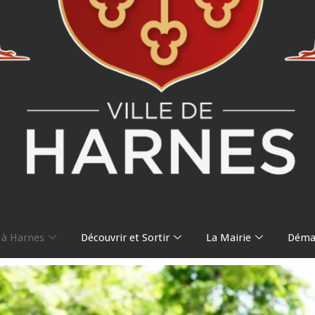
 à Harnes
Découvrir et Sortir
La Mairie
Démar