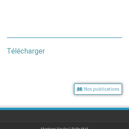
LA GAZETTE HARNESIENNE
Avril 2026
N°409 - FORMAT PDF
T
é
l
é
c
h
a
r
g
e
r
Nos publications
Mentions légales
|
Boîte Mail