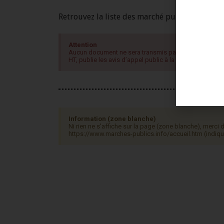
Retrouvez la liste des marché publics en co
Attention
Aucun document ne sera transmis par mail. Conforméme
HT, publie les avis d’appel public à la concurrence sur 
Information (zone blanche)
Ni rien ne s'affiche sur la page (zone blanche), merci 
https://www.marches-publics.info/accueil.htm (indiqu