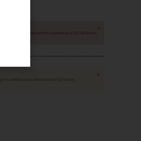
×
ublics pour tous les achats supérieurs à 25 000 euros
×
ge ou rendez-vous directement sur le site :