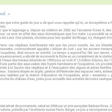
vol. »
es que votre guide du jour a de quoi vous rappeler qu’ici, un écosystème a f
rais.
er que le lagunage a, depuis sa création en 2002 sur l’ancienne fosse 9, des
our, ce sont en effet des eaux domestiques que l’on traite. Le procédé se v
-lez-Lens. Des plantes, choisies pour leur qualité de filtrage, s’y chargent 
Parmi ces végétaux bienfaisants tels que les joncs cuivrés, les iris bleuté
massette, communément appelée
« biloute du curé »
par les anciens mineurs.
Fouquières, était encore en activité. Le temps a aujourd’hui fait son œuvre,
assainissement, a décidé de reconvertir la friche en un complément de la station
A l’issue des travaux entamés en 1999 pour un coût d’1,5 million d’euros, les 7 
d’une partie des eaux usées des foyers harnésiens et fouquiérois. Un procédé 
limite à la fauche des végétaux et à l’évacuation des algues et autres lentille
lieux : bassins étayés en argile, gestion différenciée des espaces verts, éolie
eaux rejetées par la station d’épuration de Fouquières, ainsi « assainies », 
proche du château d’eau, prévu pour accueillir des activités de loisirs nautiques
un réel attrait de promenade, salué en 2006 par un prix européen Barbara Rosa. 
lone, présidé par l’architecte suisse Paolo Bürger, ce prix a récompensé une 