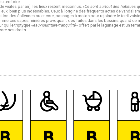
 territoire.
 de visites par an), les lieux restent méconnus.
«Ce sont surtout des habitués q
, eux, bien plus indésirables. Ceux à l’origine des fréquents actes de vandalis
dation des éoliennes ou encore, passages à motos pour rejoindre le terril voisin
Comme ces sapes minières provoquant des fuites dans les bassins quand ce 
 qui le triptyque
«eau-nourriture-tranquilité»
offert par le lagunage est un terra
core ses droits.