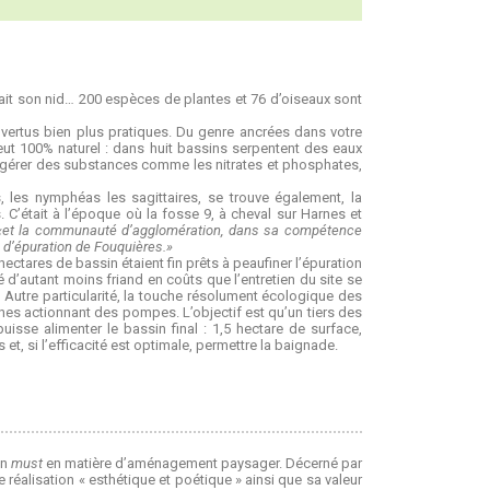
ait son nid… 200 espèces de plantes et 76 d’oiseaux sont
 vertus bien plus pratiques. Du genre ancrées dans votre
eut 100% naturel : dans huit bassins serpentent des eaux
d’ingérer des substances comme les nitrates et phosphates,
s, les nymphéas les sagittaires, se trouve également, la
 C’était à l’époque où la fosse 9, à cheval sur Harnes et
«et la communauté d’agglomération, dans sa compétence
 d’épuration de Fouquières.»
hectares de bassin étaient fin prêts à peaufiner l’épuration
d’autant moins friand en coûts que l’entretien du site se
s. Autre particularité, la touche résolument écologique des
nnes actionnant des pompes. L’objectif est qu’un tiers des
puisse alimenter le bassin final : 1,5 hectare de surface,
 et, si l’efficacité est optimale, permettre la baignade.
Un
must
en matière d’aménagement paysager. Décerné par
réalisation « esthétique et poétique » ainsi que sa valeur