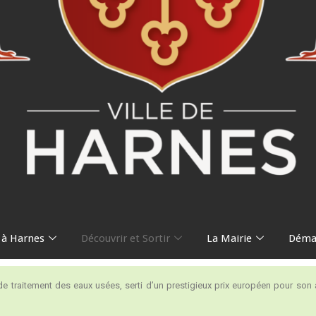
 à Harnes
Découvrir et Sortir
La Mairie
Démar
de traitement des eaux usées, serti d’un prestigieux prix européen pour s