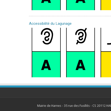
Accessibilité du Lagunage
Mairie de Harnes - 35 rue des Fusillés - CS 20112 HA