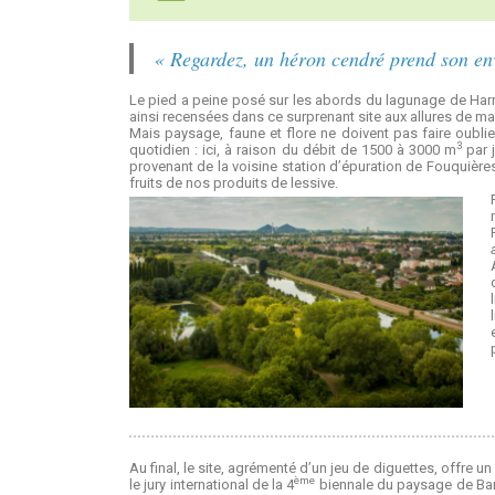
« Regardez, un héron cendré prend son en
Le pied a peine posé sur les abords du lagunage de Harn
ainsi recensées dans ce surprenant site aux allures de ma
Mais paysage, faune et flore ne doivent pas faire oubli
3
quotidien : ici, à raison du débit de 1500 à 3000 m
par j
provenant de la voisine station d’épuration de Fouquières
fruits de nos produits de lessive.
Au final, le site, agrémenté d’un jeu de diguettes, offre 
ème
le jury international de la 4
biennale du paysage de Barce