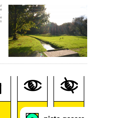
ui
me
.
ne
in