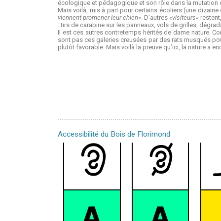
écologique et pédagogique et son rôle dans la mutation du
Mais voilà, mis à part pour certains écoliers (une dizaine
viennent promener leur chien»
. D’autres
«visiteurs»
restent
: tirs de carabine sur les panneaux, vols de grilles, dégra
Il est ces autres contretemps hérités de dame nature. 
sont pas ces galeries creusées par des rats musqués pour
plutôt favorable. Mais voilà la preuve qu’ici, la nature a en
Accessibilité du Bois de Florimond