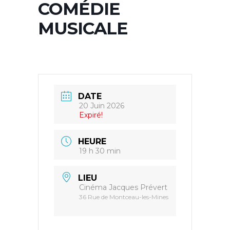
COMÉDIE
MUSICALE
DATE
20 Juin 2026
Expiré!
HEURE
19 h 30 min
LIEU
Cinéma Jacques Prévert
36 Rue de Montceau-les-Mines