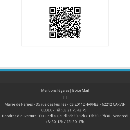
Mentions légales
|
Boîte Mail
Mairie de Harnes - 35 rue des Fusillés - CS 20112 HARNES - 62212 CARVIN
CEDEX - Tél : 03 21 79 42 79 |
Horaires d'ouverture : Du lundi au jeudi : 8h30-12h / 13h30-17h30 - Vendredi
: 8h30-12h / 13h30-17h