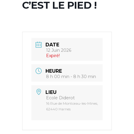
C’EST LE PIED !
DATE
12 Juin 2026
Expiré!
HEURE
8 h 00 min - 8 h 30 min
LIEU
Ecole Diderot
16 Rue de Montceau-les-Mines,
62440 Harnes