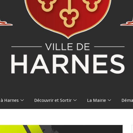
 à Harnes
Découvrir et Sortir
La Mairie
Démar